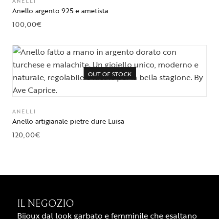
ANELLI
Anello argento 925 e ametista
100,00
€
OUT OF STOCK
ANELLI
Anello artigianale pietre dure Luisa
120,00
€
IL NEGOZIO
Bijoux dal look garbato e femminile che esaltano