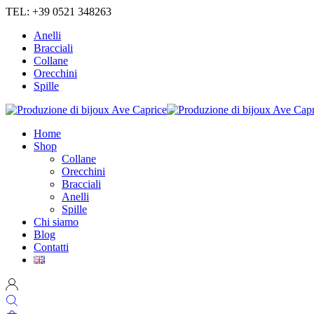
TEL: +39 0521 348263
Anelli
Bracciali
Collane
Orecchini
Spille
Home
Shop
Collane
Orecchini
Bracciali
Anelli
Spille
Chi siamo
Blog
Contatti