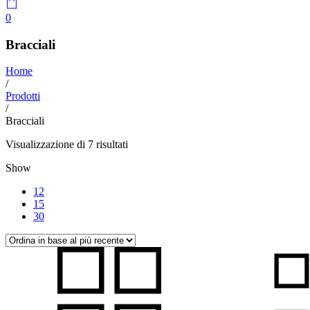
0
Bracciali
Home
/
Prodotti
/
Bracciali
Ordina
Visualizzazione di 7 risultati
in
Show
base
al
12
più
15
recente
30