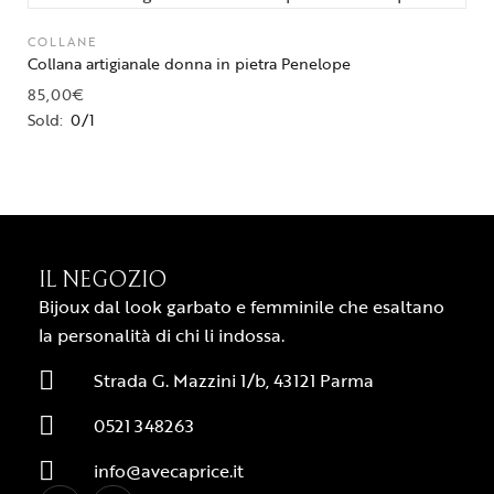
COLLANE
Collana artigianale donna in pietra Penelope
85,00
€
Sold:
0/1
IL NEGOZIO
Bijoux dal look garbato e femminile che esaltano
la personalità di chi li indossa.
Strada G. Mazzini 1/b, 43121 Parma
0521 348263
info@avecaprice.it