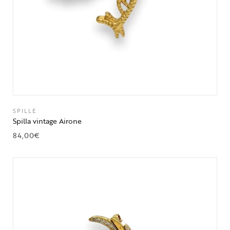
SPILLE
Spilla vintage Airone
84,00
€