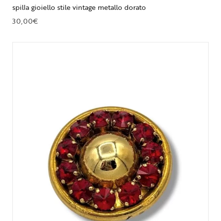
spilla gioiello stile vintage metallo dorato
30,00
€