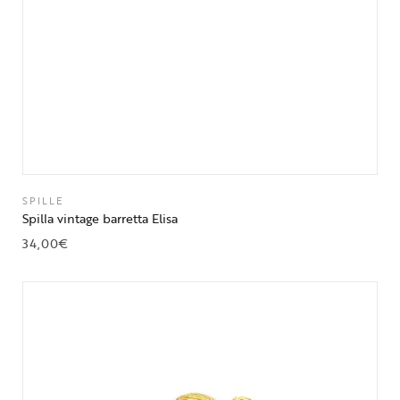
SPILLE
Spilla vintage barretta Elisa
34,00
€