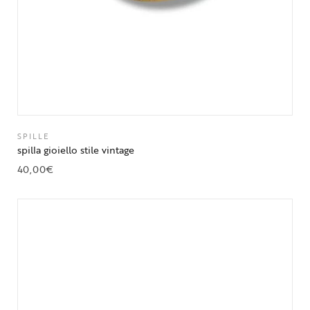
SPILLE
spilla gioiello stile vintage
40,00
€