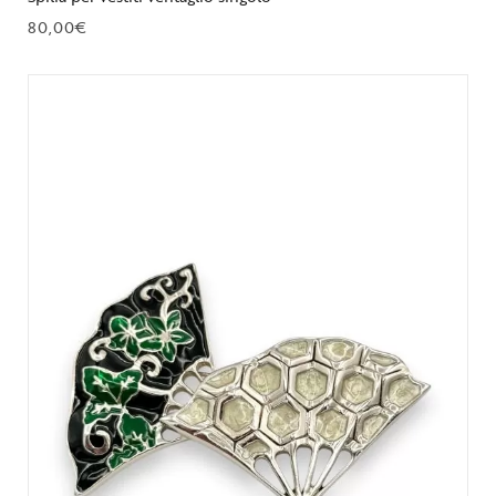
80,00
€