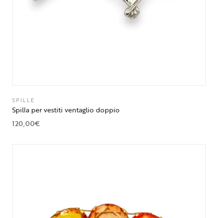
SPILLE
Spilla per vestiti ventaglio doppio
120,00
€