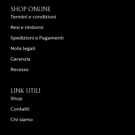
SHOP ONLINE
Termini e condizioni
Resi e rimborsi
Spedizioni e Pagamenti
Note legali
Garanzia
Recesso
LINK UTILI
Shop
Contatti
Chi siamo