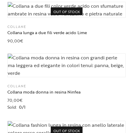
OUT OF STOCK
COLLANE
Collana lunga a due fili verde acido Lime
90,00
€
COLLANE
Collana moda donna in resina Ninfea
70,00
€
Sold:
0/1
OUT OF STOCK