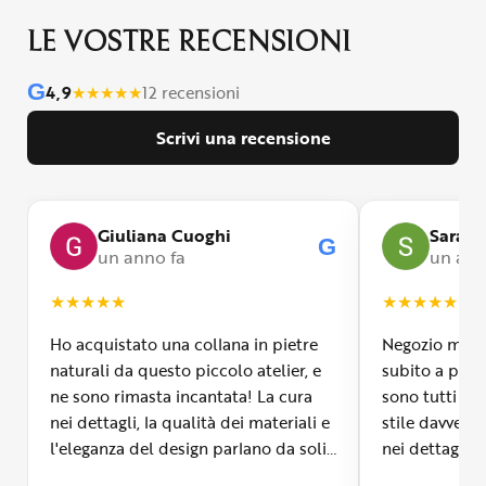
LE VOSTRE RECENSIONI
G
4,9
★
★
★
★
★
12 recensioni
Scrivi una recensione
Giuliana Cuoghi
Sara
G
un anno fa
un ann
★
★
★
★
★
★
★
★
★
★
Ho acquistato una collana in pietre
Negozio molto
naturali da questo piccolo atelier, e
subito a propr
ne sono rimasta incantata! La cura
sono tutti fa
nei dettagli, la qualità dei materiali e
stile davvero 
l'eleganza del design parlano da soli.
nei dettagli, 
Inoltre, il servizio di spedizione è
diverso dall’a