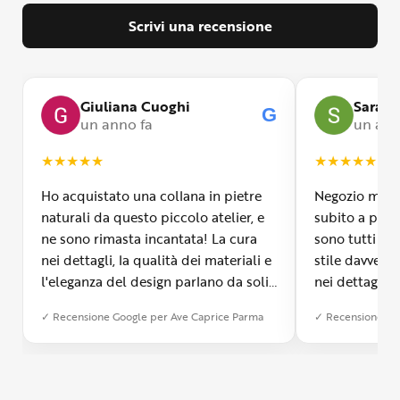
Scrivi una recensione
Giuliana Cuoghi
Sara
G
un anno fa
un ann
★
★
★
★
★
★
★
★
★
★
Ho acquistato una collana in pietre
Negozio molto
naturali da questo piccolo atelier, e
subito a propr
ne sono rimasta incantata! La cura
sono tutti fa
nei dettagli, la qualità dei materiali e
stile davvero 
l'eleganza del design parlano da soli.
nei dettagli, 
Inoltre, il servizio di spedizione è
diverso dall’a
✓ Recensione Google per Ave Caprice Parma
✓ Recensione Go
stato impeccabile: veloce, preciso e
qualità e si v
con un packaging davvero curato. Si
passione diet
percepisce tutta la passione di chi
possibile anch
crea con amore. Complimenti e
bijoux su mis