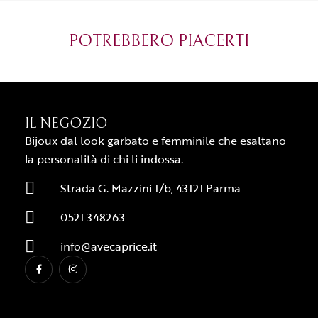
grazie di cuore!
apprezzato ta
diventato il 
POTREBBERO PIACERTI
Parma.
IL NEGOZIO
Bijoux dal look garbato e femminile che esaltano
la personalità di chi li indossa.
Strada G. Mazzini 1/b, 43121 Parma
0521 348263
info@avecaprice.it