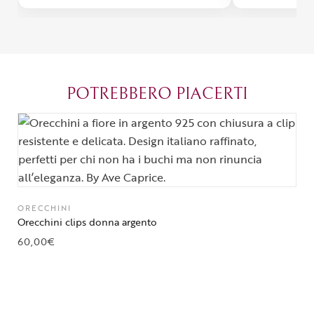
con un packaging davvero curato. Si
passione diet
percepisce tutta la passione di chi
possibile anch
crea con amore. Complimenti e
bijoux su mis
grazie di cuore!
apprezzato ta
diventato il 
POTREBBERO PIACERTI
Parma.
ORECCHINI
Orecchini clips donna argento
60,00
€