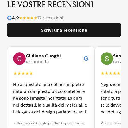
LE VOSTRE RECENSIONI
G
4,9
★
★
★
★
★
12 recensioni
Scrivi una recensione
Giuliana Cuoghi
Sara
G
un anno fa
un ann
★
★
★
★
★
★
★
★
★
★
Ho acquistato una collana in pietre
Negozio molto
naturali da questo piccolo atelier, e
subito a propr
ne sono rimasta incantata! La cura
sono tutti fa
nei dettagli, la qualità dei materiali e
stile davvero 
l'eleganza del design parlano da soli.
nei dettagli, 
Inoltre, il servizio di spedizione è
diverso dall’a
✓ Recensione Google per Ave Caprice Parma
✓ Recensione Go
stato impeccabile: veloce, preciso e
qualità e si v