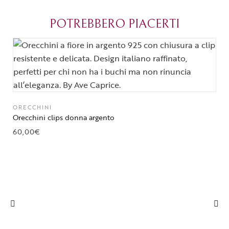
grazie di cuore!
apprezzato ta
diventato il 
POTREBBERO PIACERTI
Parma.
ORECCHINI
Orecchini clips donna argento
60,00
€