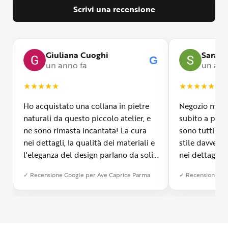
Scrivi una recensione
Giuliana Cuoghi
Sara
G
un anno fa
un ann
★
★
★
★
★
★
★
★
★
★
Ho acquistato una collana in pietre
Negozio molto
naturali da questo piccolo atelier, e
subito a propr
ne sono rimasta incantata! La cura
sono tutti fa
nei dettagli, la qualità dei materiali e
stile davvero 
l'eleganza del design parlano da soli.
nei dettagli, 
Inoltre, il servizio di spedizione è
diverso dall’a
✓ Recensione Google per Ave Caprice Parma
✓ Recensione Go
stato impeccabile: veloce, preciso e
qualità e si v
con un packaging davvero curato. Si
passione diet
percepisce tutta la passione di chi
possibile anch
crea con amore. Complimenti e
bijoux su mis