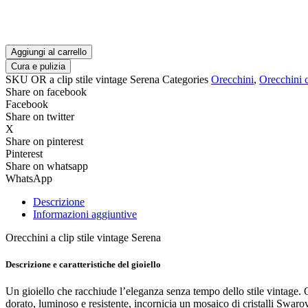
Serena
quantità
Aggiungi al carrello
Cura e pulizia
SKU
OR a clip stile vintage Serena
Categories
Orecchini
,
Orecchini 
Share on facebook
Facebook
Share on twitter
X
Share on pinterest
Pinterest
Share on whatsapp
WhatsApp
Descrizione
Informazioni aggiuntive
Orecchini a clip stile vintage Serena
Descrizione e caratteristiche del gioiello
Un gioiello che racchiude l’eleganza senza tempo dello stile vintage. Qu
dorato, luminoso e resistente, incornicia un mosaico di cristalli Swaro