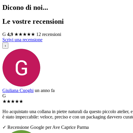
Dicono di noi...
Le vostre recensioni
G
4,9
★
★
★
★
★
12 recensioni
Scrivi una recensione
‹
Giuliana Cuoghi
un anno fa
G
★
★
★
★
★
Ho acquistato una collana in pietre naturali da questo piccolo atelier, e 
è stato impeccabile: veloce, preciso e con un packaging davvero curato
✓ Recensione Google per Ave Caprice Parma