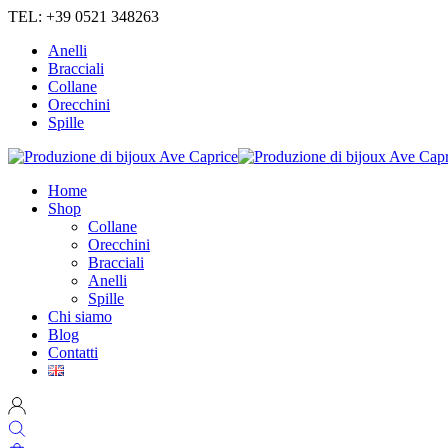
TEL: +39 0521 348263
Anelli
Bracciali
Collane
Orecchini
Spille
Home
Shop
Collane
Orecchini
Bracciali
Anelli
Spille
Chi siamo
Blog
Contatti