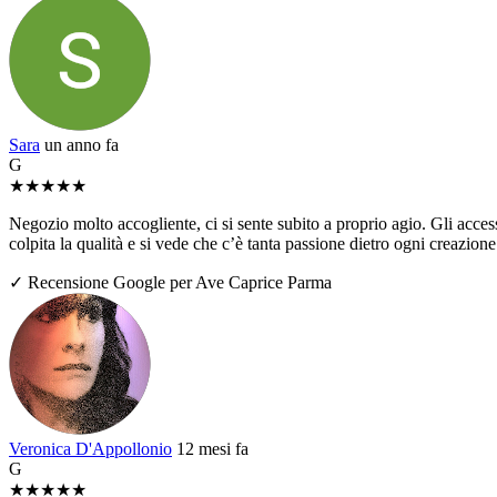
Sara
un anno fa
G
★
★
★
★
★
Negozio molto accogliente, ci si sente subito a proprio agio. Gli access
colpita la qualità e si vede che c’è tanta passione dietro ogni creazio
✓ Recensione Google per Ave Caprice Parma
Veronica D'Appollonio
12 mesi fa
G
★
★
★
★
★