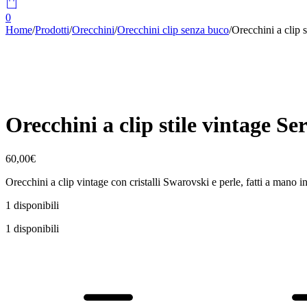
0
Home
/
Prodotti
/
Orecchini
/
Orecchini clip senza buco
/
Orecchini a clip s
Orecchini a clip stile vintage Se
60,00
€
Orecchini a clip vintage con cristalli Swarovski e perle, fatti a mano i
1 disponibili
1 disponibili
Orecchini
a
clip
stile
vintage