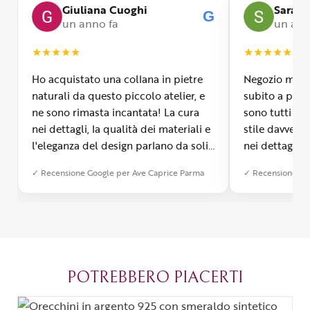
Giuliana Cuoghi
Sara
G
un anno fa
un ann
★
★
★
★
★
★
★
★
★
★
Ho acquistato una collana in pietre
Negozio molto
naturali da questo piccolo atelier, e
subito a propr
ne sono rimasta incantata! La cura
sono tutti fa
nei dettagli, la qualità dei materiali e
stile davvero 
l'eleganza del design parlano da soli.
nei dettagli, 
Inoltre, il servizio di spedizione è
diverso dall’a
✓ Recensione Google per Ave Caprice Parma
✓ Recensione Go
stato impeccabile: veloce, preciso e
qualità e si v
con un packaging davvero curato. Si
passione diet
percepisce tutta la passione di chi
possibile anch
crea con amore. Complimenti e
bijoux su mis
grazie di cuore!
apprezzato ta
diventato il 
POTREBBERO PIACERTI
Parma.