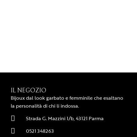
IL NEGOZIO
Bijoux dal look garbato e femminile che esaltano
la personalità di chi li indossa.
Strada G. Mazzini 1/b, 43121 Parma
0521 348263