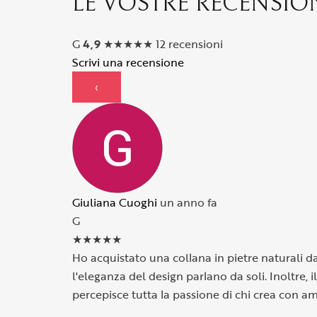
LE VOSTRE RECENSIO
G
4,9
★
★
★
★
★
12 recensioni
Scrivi una recensione
‹
Giuliana Cuoghi
un anno fa
G
★
★
★
★
★
Ho acquistato una collana in pietre naturali da 
l'eleganza del design parlano da soli. Inoltre, 
percepisce tutta la passione di chi crea con a