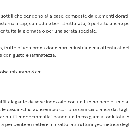
elle sottili che pendono alla base, composte da elementi dor
ema a clip, comodo e ben strutturato, è perfetto anche per ch
er tutta la giornata o per una serata speciale.
 frutto di una produzione non industriale ma attenta al dett
i con gusto e raffinatezza.
loise misurano 6 cm.
it elegante da sera: indossalo con un tubino nero o un blaze
casual-chic, ad esempio con una camicia bianca dal taglio ma
per outfit monocromatici, dando un tocco glam a look total w
ma pendente e mettere in risalto la struttura geometrica degl