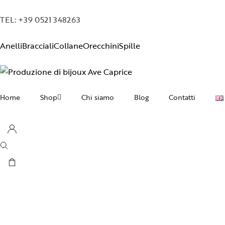
TEL: +39 0521 348263
Anelli
Bracciali
Collane
Orecchini
Spille
Home
Shop
Chi siamo
Blog
Contatti
Collane
Orecchini
Bracciali
Anelli
Spille