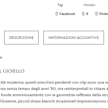
Tag
Metallo
Facebook
X
Pinte
DESCRIZIONE
INFORMAZIONI AGGIUNTIVE
se
L GIOIELLO
ticità moderna: questi orecchini pendenti con clip sono una ve
anza senza tempo degli anni ’80, ma reinterpretati in chiave 
, si fonde armoniosamente con la geometria raffinata della st
’insieme, piccoli strass bianchi incastonati impreziosiscono 