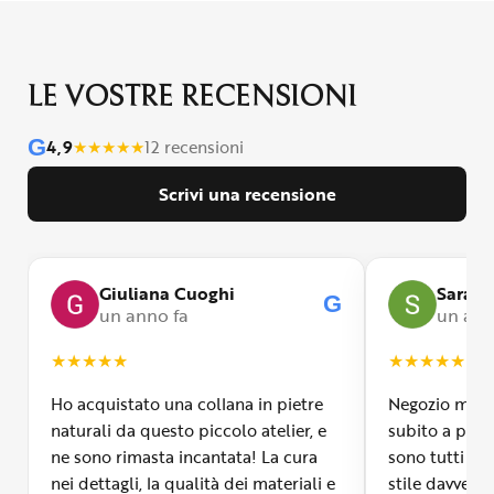
LE VOSTRE RECENSIONI
G
4,9
★
★
★
★
★
12 recensioni
Scrivi una recensione
Giuliana Cuoghi
Sara
G
un anno fa
un ann
★
★
★
★
★
★
★
★
★
★
Ho acquistato una collana in pietre
Negozio molto
naturali da questo piccolo atelier, e
subito a propr
ne sono rimasta incantata! La cura
sono tutti fa
nei dettagli, la qualità dei materiali e
stile davvero 