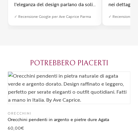
l'eleganza del design parlano da soli.
nei dettagli, 
Inoltre, il servizio di spedizione è
diverso dall’a
✓ Recensione Google per Ave Caprice Parma
✓ Recensione Go
stato impeccabile: veloce, preciso e
qualità e si v
con un packaging davvero curato. Si
passione diet
percepisce tutta la passione di chi
possibile anch
crea con amore. Complimenti e
bijoux su mis
grazie di cuore!
apprezzato ta
diventato il 
POTREBBERO PIACERTI
Parma.
ORECCHINI
Orecchini pendenti in argento e pietre dure Agata
60,00
€