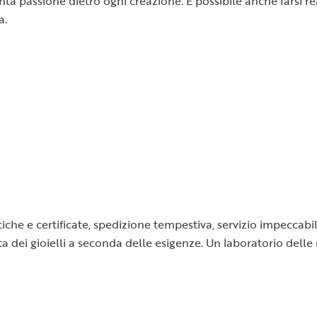
 tanta passione dietro ogni creazione. È possibile anche farsi
a.
tiche e certificate, spedizione tempestiva, servizio impeccabil
a dei gioielli a seconda delle esigenze. Un laboratorio delle