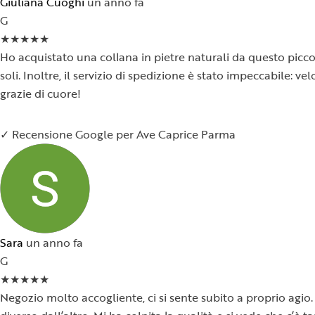
Giuliana Cuoghi
un anno fa
G
★
★
★
★
★
Ho acquistato una collana in pietre naturali da questo piccol
soli. Inoltre, il servizio di spedizione è stato impeccabile:
grazie di cuore!
✓ Recensione Google per Ave Caprice Parma
Sara
un anno fa
G
★
★
★
★
★
Negozio molto accogliente, ci si sente subito a proprio agio. 