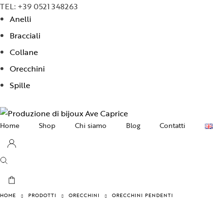
TEL: +39 0521 348263
Anelli
Bracciali
Collane
Orecchini
Spille
Home
Shop
Chi siamo
Blog
Contatti
Collane
Orecchini
Bracciali
HOME
PRODOTTI
ORECCHINI
ORECCHINI PENDENTI
Anelli