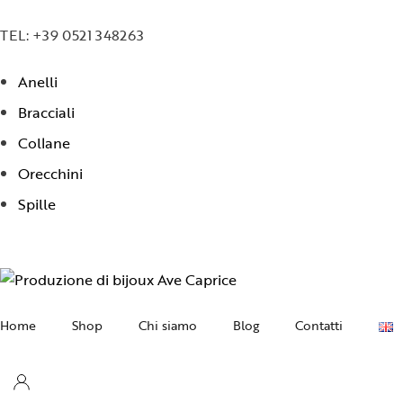
TEL: +39 0521 348263
Anelli
Bracciali
Collane
Orecchini
Spille
Home
Shop
Chi siamo
Blog
Contatti
Collane