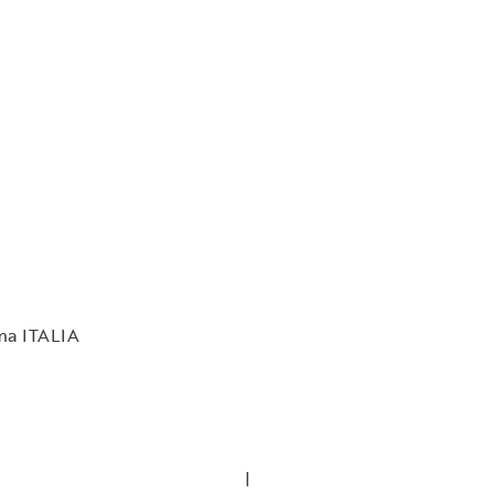
rma ITALIA
Privacy Policy
|
Cookie Policy