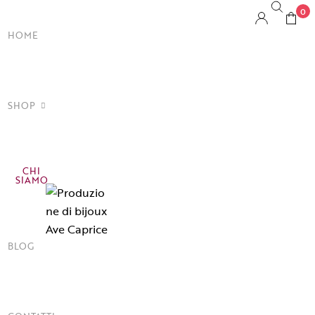
0
HOME
SHOP
CHI
llane
SIAMO
cchini
cciali
BLOG
lli
lle