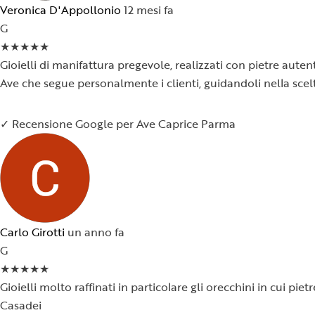
Veronica D'Appollonio
12 mesi fa
G
★
★
★
★
★
Gioielli di manifattura pregevole, realizzati con pietre auten
Ave che segue personalmente i clienti, guidandoli nella scelt
✓ Recensione Google per Ave Caprice Parma
Carlo Girotti
un anno fa
G
★
★
★
★
★
Gioielli molto raffinati in particolare gli orecchini in cui p
Casadei