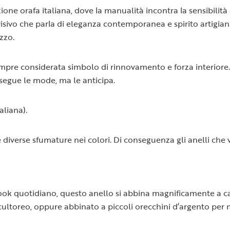
ne orafa italiana, dove la manualità incontra la sensibilità art
 visivo che parla di eleganza contemporanea e spirito artigia
zzo.
mpre considerata simbolo di rinnovamento e forza interiore. I
segue le mode, ma le anticipa.
aliana).
diverse sfumature nei colori. Di conseguenza gli anelli che v
ok quotidiano, questo anello si abbina magnificamente a capi
scultoreo, oppure abbinato a piccoli orecchini d’argento per m