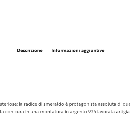
Descrizione
Informazioni aggiuntive
O
steriose: la radice di smeraldo è protagonista assoluta di qu
ata con cura in una montatura in argento 925 lavorata artigi