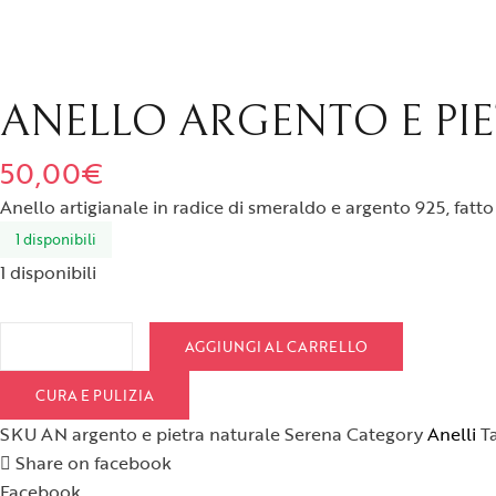
Spille
ANELLO ARGENTO E PI
50,00
€
Anello artigianale in radice di smeraldo e argento 925, fatto 
1 disponibili
1 disponibili
Anello argento e pietra naturale Serena quantità
AGGIUNGI AL CARRELLO
CURA E PULIZIA
SKU
AN argento e pietra naturale Serena
Category
Anelli
T
Share on facebook
Facebook