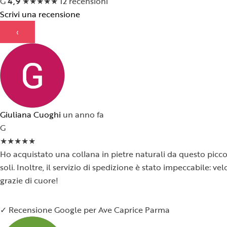
G
4,9
★
★
★
★
★
12 recensioni
Scrivi una recensione
‹
Giuliana Cuoghi
un anno fa
G
★
★
★
★
★
Ho acquistato una collana in pietre naturali da questo piccol
soli. Inoltre, il servizio di spedizione è stato impeccabile:
grazie di cuore!
✓ Recensione Google per Ave Caprice Parma