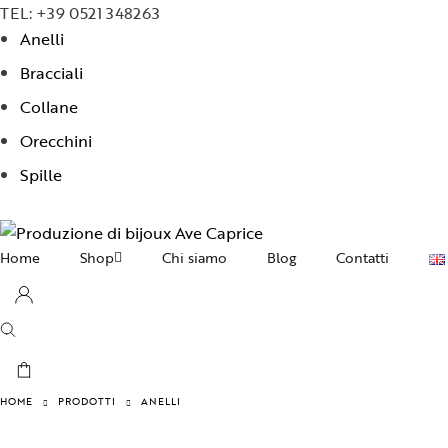
TEL: +39 0521 348263
Anelli
Bracciali
Collane
Orecchini
Spille
Home
Shop
Chi siamo
Blog
Contatti
Collane
Orecchini
Bracciali
HOME
PRODOTTI
ANELLI
Anelli