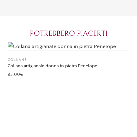
percepisce tutta la passione di chi
possibile anch
crea con amore. Complimenti e
bijoux su mis
grazie di cuore!
apprezzato ta
diventato il 
POTREBBERO PIACERTI
Parma.
COLLANE
Collana artigianale donna in pietra Penelope
85,00
€