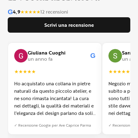
G
4,9
★
★
★
★
★
12 recensioni
Scrivi una recensione
Giuliana Cuoghi
Sara
G
un anno fa
un ann
★
★
★
★
★
★
★
★
★
★
Ho acquistato una collana in pietre
Negozio molto
naturali da questo piccolo atelier, e
subito a propr
ne sono rimasta incantata! La cura
sono tutti fa
nei dettagli, la qualità dei materiali e
stile davvero 
l'eleganza del design parlano da soli.
nei dettagli, 
Inoltre, il servizio di spedizione è
diverso dall’a
✓ Recensione Google per Ave Caprice Parma
✓ Recensione Go
stato impeccabile: veloce, preciso e
qualità e si v
con un packaging davvero curato. Si
passione diet