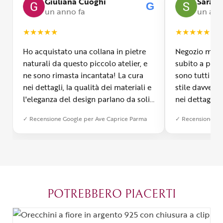
Giuliana Cuoghi
Sara
G
un anno fa
un ann
★
★
★
★
★
★
★
★
★
★
Ho acquistato una collana in pietre
Negozio molto
naturali da questo piccolo atelier, e
subito a propr
ne sono rimasta incantata! La cura
sono tutti fa
nei dettagli, la qualità dei materiali e
stile davvero 
l'eleganza del design parlano da soli.
nei dettagli, 
Inoltre, il servizio di spedizione è
diverso dall’a
✓ Recensione Google per Ave Caprice Parma
✓ Recensione Go
stato impeccabile: veloce, preciso e
qualità e si v
con un packaging davvero curato. Si
passione diet
percepisce tutta la passione di chi
possibile anch
crea con amore. Complimenti e
bijoux su mis
grazie di cuore!
apprezzato ta
diventato il 
POTREBBERO PIACERTI
Parma.