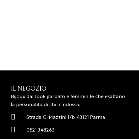
IL NEGOZIO
Bijoux dal look garbato e femminile che esaltano
la personalità di chi li indossa.
Strada G. Mazzini 1/b, 43121 Parma
0521 348263