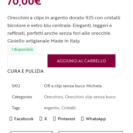
70,00
€
Orecchini a clips in argento dorato 925 con cristalli
bicolore e vetro blu centrale. Eleganti, leggeri e
raffinati, perfetti anche senza fori alle orecchie.
Gioiello artigianale Made in Italy.
1 disponibili
AGGIUNGI AL CARRELLO
CURA E PULIZIA
SKU
OR a clip senza buco Michela
Categories
Orecchini
,
Orecchini clip senza buco
Tags
Argento
,
Cristalli
Facebook
X
Pinterest
WhatsApp