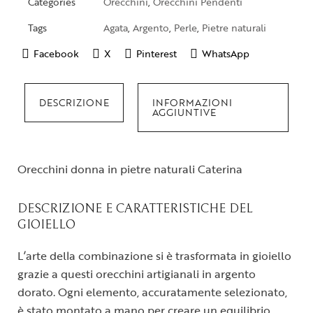
Categories
Orecchini
,
Orecchini Pendenti
Tags
Agata
,
Argento
,
Perle
,
Pietre naturali
Facebook
X
Pinterest
WhatsApp
DESCRIZIONE
INFORMAZIONI
AGGIUNTIVE
Orecchini donna in pietre naturali Caterina
DESCRIZIONE E CARATTERISTICHE DEL
GIOIELLO
L’arte della combinazione si è trasformata in gioiello
grazie a questi orecchini artigianali in argento
dorato. Ogni elemento, accuratamente selezionato,
è stato montato a mano per creare un equilibrio