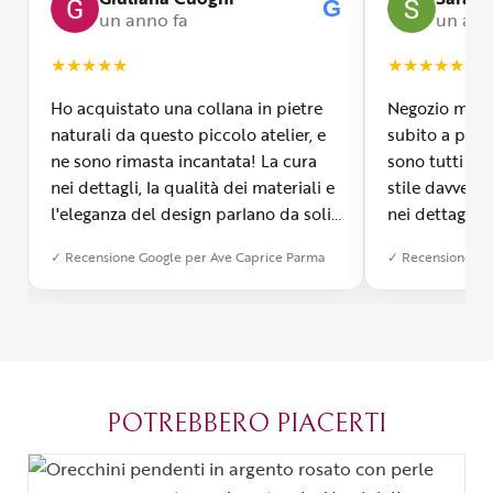
G
un anno fa
un ann
★
★
★
★
★
★
★
★
★
★
Ho acquistato una collana in pietre
Negozio molto
naturali da questo piccolo atelier, e
subito a propr
ne sono rimasta incantata! La cura
sono tutti fa
nei dettagli, la qualità dei materiali e
stile davvero 
l'eleganza del design parlano da soli.
nei dettagli, 
Inoltre, il servizio di spedizione è
diverso dall’a
✓ Recensione Google per Ave Caprice Parma
✓ Recensione Go
stato impeccabile: veloce, preciso e
qualità e si v
con un packaging davvero curato. Si
passione diet
percepisce tutta la passione di chi
possibile anch
crea con amore. Complimenti e
bijoux su mis
grazie di cuore!
apprezzato ta
diventato il 
POTREBBERO PIACERTI
Parma.