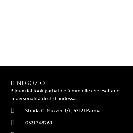
IL NEGOZIO
Bijoux dal look garbato e femminile che esaltano
la personalità di chi li indossa.
Strada G. Mazzini 1/b, 43121 Parma
0521 348263