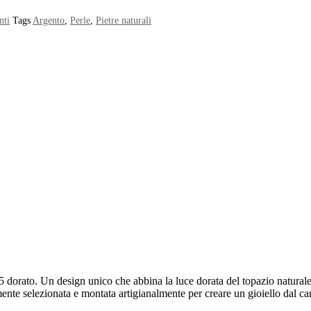
nti
Tags
Argento
,
Perle
,
Pietre naturali
25 dorato. Un design unico che abbina la luce dorata del topazio naturale
nte selezionata e montata artigianalmente per creare un gioiello dal caratt