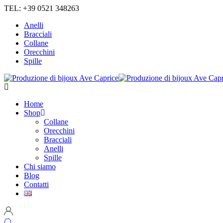
TEL: +39 0521 348263
Anelli
Bracciali
Collane
Orecchini
Spille
Home
Shop
Collane
Orecchini
Bracciali
Anelli
Spille
Chi siamo
Blog
Contatti