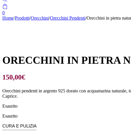
0
Home
/
Prodotti
/
Orecchini
/
Orecchini Pendenti
/
Orecchini in pietra natu
ORECCHINI IN PIETRA 
150,00
€
Orecchini pendenti in argento 925 dorato con acquamarina naturale, topa
Caprice.
Esaurito
Esaurito
CURA E PULIZIA