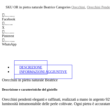
SKU
OR in pietra naturale Beatrice
Categories
Orecchini
,
Orecchini Pende
Share on facebook
Facebook
Share on twitter
X
Share on pinterest
Pinterest
Share on whatsapp
WhatsApp
DESCRIZIONE
INFORMAZIONI AGGIUNTIVE
Orecchini in pietra naturale Beatrice
Descrizione e caratteristiche del gioiello
Orecchini pendenti eleganti e raffinati, realizzati a mano in argento 9
luminosità intramontabile delle perle coltivate. Ogni pietra è accuratame