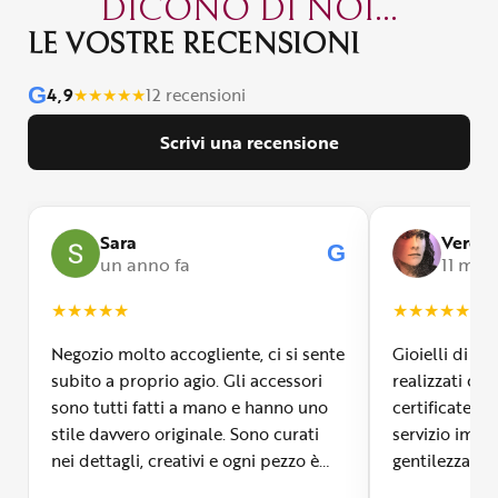
DICONO DI NOI...
LE VOSTRE RECENSIONI
G
4,9
★
★
★
★
★
12 recensioni
Scrivi una recensione
Sara
Veroni
G
G
un anno fa
11 mesi
★
★
★
★
★
★
★
★
★
★
Negozio molto accogliente, ci si sente
Gioielli di m
subito a proprio agio. Gli accessori
realizzati con
sono tutti fatti a mano e hanno uno
certificate, 
stile davvero originale. Sono curati
servizio impe
nei dettagli, creativi e ogni pezzo è
gentilezza inf
diverso dall’altro. Mi ha colpita la
Signora Ave 