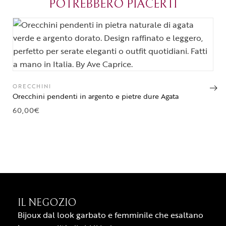
Parma.
POTREBBERO PIACERTI
ORECCHINI
Orecchini pendenti in argento e pietre dure Agata
60,00
€
IL NEGOZIO
Bijoux dal look garbato e femminile che esaltano