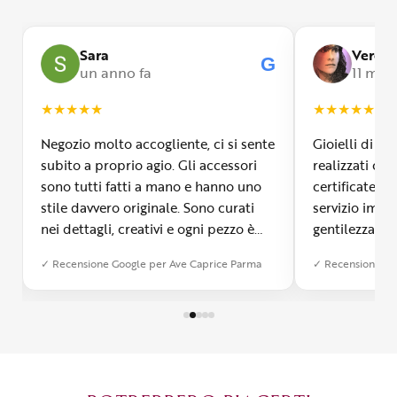
Sara
Veroni
G
G
un anno fa
11 mesi
★
★
★
★
★
★
★
★
★
★
Negozio molto accogliente, ci si sente
Gioielli di m
subito a proprio agio. Gli accessori
realizzati con
sono tutti fatti a mano e hanno uno
certificate, 
stile davvero originale. Sono curati
servizio impe
nei dettagli, creativi e ogni pezzo è
gentilezza inf
diverso dall’altro. Mi ha colpita la
Signora Ave 
✓ Recensione Google per Ave Caprice Parma
✓ Recensione Go
qualità e si vede che c’è tanta
i clienti, gui
passione dietro ogni creazione. È
gioielli a se
possibile anche farsi realizzare un
laboratorio d
bijoux su misura, cosa che ho
visitare asso
apprezzato tantissimo. Ormai è
diventato il mio posto del cuore a