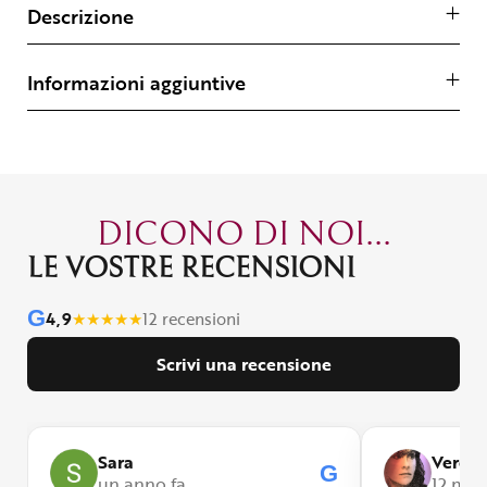
Descrizione
Informazioni aggiuntive
DICONO DI NOI...
LE VOSTRE RECENSIONI
G
4,9
★
★
★
★
★
12 recensioni
Scrivi una recensione
Sara
Veroni
G
G
un anno fa
12 mesi