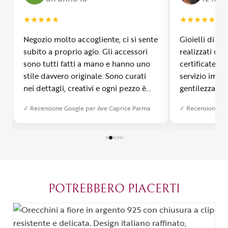
★
★
★
★
★
★
★
★
★
★
Negozio molto accogliente, ci si sente
Gioielli di m
subito a proprio agio. Gli accessori
realizzati con
sono tutti fatti a mano e hanno uno
certificate, 
stile davvero originale. Sono curati
servizio impe
nei dettagli, creativi e ogni pezzo è
gentilezza inf
diverso dall’altro. Mi ha colpita la
Signora Ave 
✓ Recensione Google per Ave Caprice Parma
✓ Recensione Go
qualità e si vede che c’è tanta
i clienti, gui
passione dietro ogni creazione. È
gioielli a se
possibile anche farsi realizzare un
laboratorio d
bijoux su misura, cosa che ho
visitare asso
apprezzato tantissimo. Ormai è
diventato il mio posto del cuore a
Parma.
POTREBBERO PIACERTI