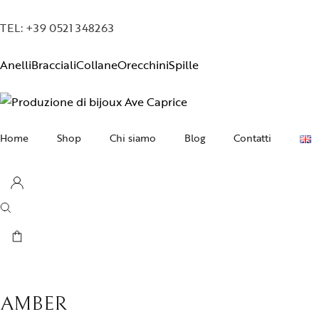
TEL: +39 0521 348263
Anelli
Bracciali
Collane
Orecchini
Spille
Home
Shop
Chi siamo
Blog
Contatti
Collane
Orecchini
Bracciali
Anelli
Spille
AMBER