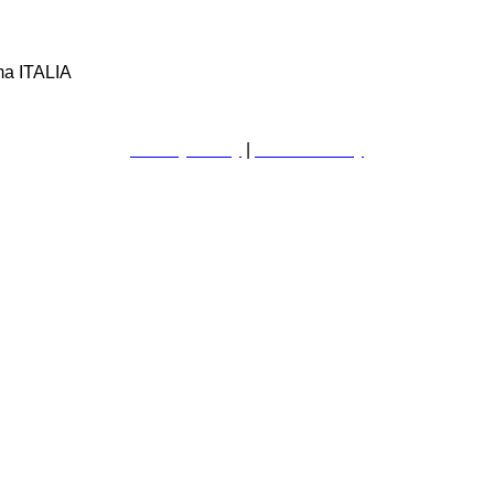
ma ITALIA
Privacy Policy
|
Cookie Policy