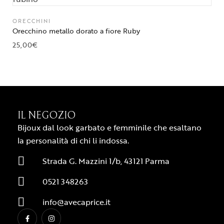
ORECCHINI
Orecchino metallo dorato a fiore Ruby
25,00
€
IL NEGOZIO
Bijoux dal look garbato e femminile che esaltano
la personalità di chi li indossa.
Strada G. Mazzini 1/b, 43121 Parma
0521 348263
info@avecaprice.it