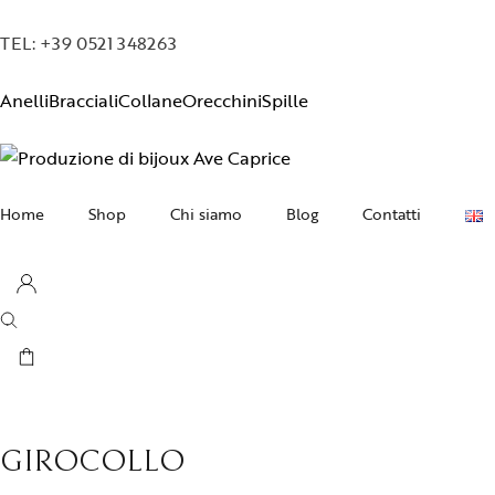
TEL: +39 0521 348263
Anelli
Bracciali
Collane
Orecchini
Spille
Home
Shop
Chi siamo
Blog
Contatti
Collane
Orecchini
Bracciali
Anelli
Spille
GIROCOLLO