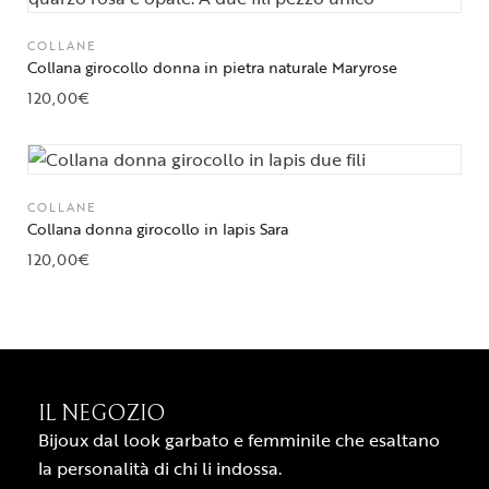
COLLANE
Collana girocollo donna in pietra naturale Maryrose
120,00
€
COLLANE
Collana donna girocollo in lapis Sara
120,00
€
IL NEGOZIO
Bijoux dal look garbato e femminile che esaltano
la personalità di chi li indossa.