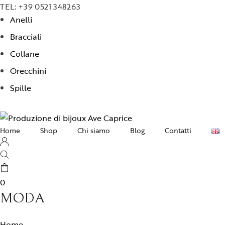
TEL: +39 0521 348263
Anelli
Bracciali
Collane
Orecchini
Spille
Home
Shop
Chi siamo
Blog
Contatti
Collane
Orecchini
0
Bracciali
MODA
Anelli
Home