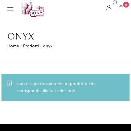
0
ONYX
Home
Prodotti
onyx
/
/
Non è stato trovato nessun prodotto che
corrisponde alla tua selezione.