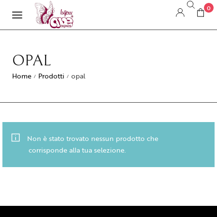
0
OPAL
Home
Prodotti
opal
/
/
Non è stato trovato nessun prodotto che
corrisponde alla tua selezione.