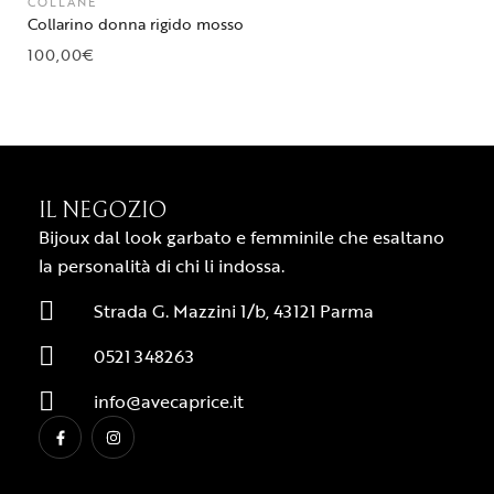
COLLANE
Collarino donna rigido mosso
100,00
€
IL NEGOZIO
Bijoux dal look garbato e femminile che esaltano
la personalità di chi li indossa.
Strada G. Mazzini 1/b, 43121 Parma
0521 348263
info@avecaprice.it