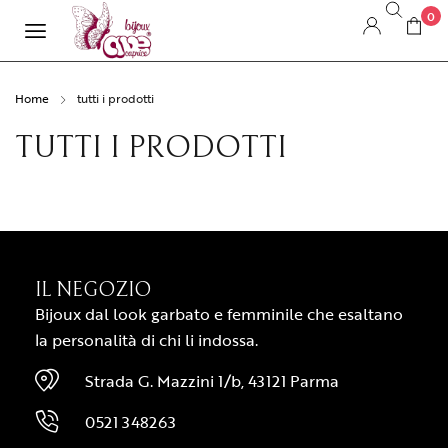
0
Home
tutti i prodotti
TUTTI I PRODOTTI
IL NEGOZIO
Bijoux dal look garbato e femminile che esaltano
la personalità di chi li indossa.
Strada G. Mazzini 1/b, 43121 Parma
0521 348263