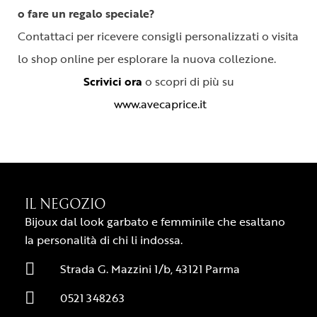
o fare un regalo speciale?
Contattaci per ricevere consigli personalizzati o visita
lo shop online per esplorare la nuova collezione.
Scrivici ora
o scopri di più su
www.avecaprice.it
IL NEGOZIO
Bijoux dal look garbato e femminile che esaltano
la personalità di chi li indossa.
Strada G. Mazzini 1/b, 43121 Parma
0521 348263