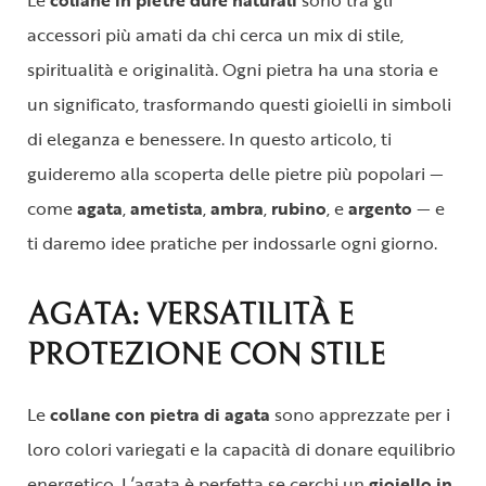
Le
collane in pietre dure naturali
sono tra gli
accessori più amati da chi cerca un mix di stile,
spiritualità e originalità. Ogni pietra ha una storia e
un significato, trasformando questi gioielli in simboli
di eleganza e benessere. In questo articolo, ti
guideremo alla scoperta delle pietre più popolari —
come
agata
,
ametista
,
ambra
,
rubino
, e
argento
— e
ti daremo idee pratiche per indossarle ogni giorno.
AGATA: VERSATILITÀ E
PROTEZIONE CON STILE
Le
collane con pietra di agata
sono apprezzate per i
loro colori variegati e la capacità di donare equilibrio
energetico. L’agata è perfetta se cerchi un
gioiello in