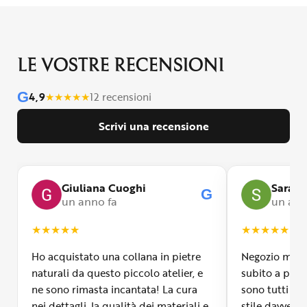
LE VOSTRE RECENSIONI
G
4,9
★
★
★
★
★
12 recensioni
Scrivi una recensione
Giuliana Cuoghi
Sara
G
un anno fa
un ann
★
★
★
★
★
★
★
★
★
★
Ho acquistato una collana in pietre
Negozio molto
naturali da questo piccolo atelier, e
subito a propr
ne sono rimasta incantata! La cura
sono tutti fa
nei dettagli, la qualità dei materiali e
stile davvero 