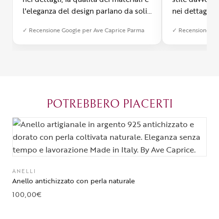
l'eleganza del design parlano da soli.
nei dettagli, 
Inoltre, il servizio di spedizione è
diverso dall’a
✓ Recensione Google per Ave Caprice Parma
✓ Recensione Go
stato impeccabile: veloce, preciso e
qualità e si v
con un packaging davvero curato. Si
passione diet
percepisce tutta la passione di chi
possibile anch
crea con amore. Complimenti e
bijoux su mis
grazie di cuore!
apprezzato ta
diventato il 
POTREBBERO PIACERTI
Parma.
ANELLI
Anello antichizzato con perla naturale
100,00
€