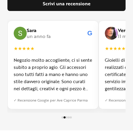
Scrivi una recensione
Sara
Veroni
G
G
un anno fa
11 mesi
★
★
★
★
★
★
★
★
★
★
Negozio molto accogliente, ci si sente
Gioielli di m
subito a proprio agio. Gli accessori
realizzati con
sono tutti fatti a mano e hanno uno
certificate, 
stile davvero originale. Sono curati
servizio impe
nei dettagli, creativi e ogni pezzo è
gentilezza inf
diverso dall’altro. Mi ha colpita la
Signora Ave 
✓ Recensione Google per Ave Caprice Parma
✓ Recensione Go
qualità e si vede che c’è tanta
i clienti, gui
passione dietro ogni creazione. È
gioielli a se
possibile anche farsi realizzare un
laboratorio d
bijoux su misura, cosa che ho
visitare asso
apprezzato tantissimo. Ormai è