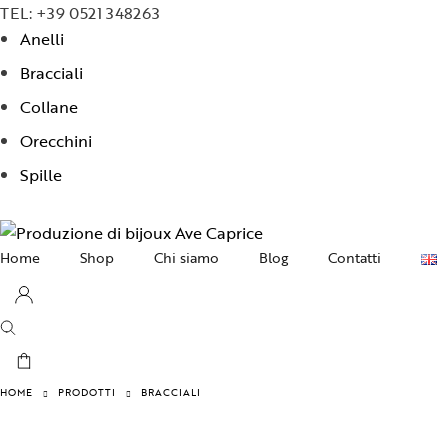
TEL: +39 0521 348263
Anelli
Bracciali
Collane
Orecchini
Spille
Home
Shop
Chi siamo
Blog
Contatti
Collane
Orecchini
Bracciali
HOME
PRODOTTI
BRACCIALI
Anelli