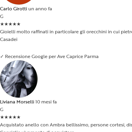
Carlo Girotti
un anno fa
G
★
★
★
★
★
Gioielli molto raffinati in particolare gli orecchini in cui p
Casadei
✓ Recensione Google per Ave Caprice Parma
Liviana Morselli
10 mesi fa
G
★
★
★
★
★
Acquistato anello con Ambra bellissimo, persone cortesi, dispon