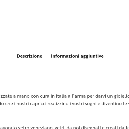
Descrizione
Informazioni aggiuntive
alizzate a mano con cura in Italia a Parma per darvi un gioie
o che i nostri capricci realizzino i vostri sogni e diventino l
lavorato vetro veneziano, vetri da noi disegnati e creati dall