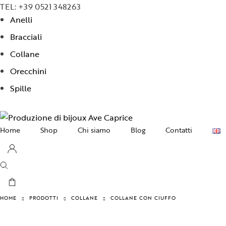
TEL: +39 0521 348263
Anelli
Bracciali
Collane
Orecchini
Spille
Home
Shop
Chi siamo
Blog
Contatti
Collane
Orecchini
Bracciali
HOME
PRODOTTI
COLLANE
COLLANE CON CIUFFO
Anelli