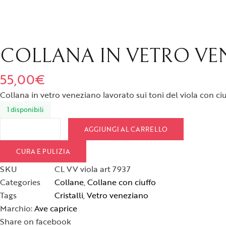
Spille
COLLANA IN VETRO VE
55,00
€
Collana in vetro veneziano lavorato sui toni del viola con ci
1 disponibili
Collana in vetro veneziano con ciuffo quantità
AGGIUNGI AL CARRELLO
CURA E PULIZIA
SKU
CL VV viola art 7937
Categories
Collane
,
Collane con ciuffo
Tags
Cristalli
,
Vetro veneziano
Marchio:
Ave caprice
Share on facebook