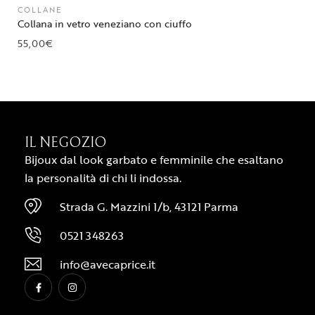
COLLANE
Collana in vetro veneziano con ciuffo
55,00
€
IL NEGOZIO
Bijoux dal look garbato e femminile che esaltano
la personalità di chi li indossa.
Strada G. Mazzini 1/b, 43121 Parma
0521 348263
info@avecaprice.it