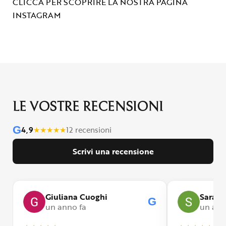
CLICCA PER SCOPRIRE LA NOSTRA PAGINA
INSTAGRAM
LE VOSTRE RECENSIONI
G
4,9
★
★
★
★
★
12 recensioni
Scrivi una recensione
Giuliana Cuoghi
Sara
G
un anno fa
un ann