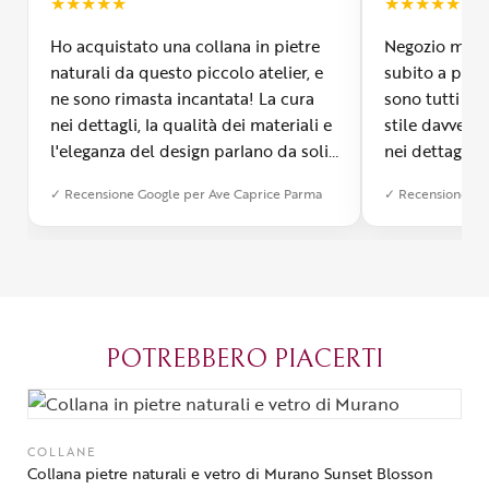
★
★
★
★
★
★
★
★
★
★
Ho acquistato una collana in pietre
Negozio molto
naturali da questo piccolo atelier, e
subito a propr
ne sono rimasta incantata! La cura
sono tutti fa
nei dettagli, la qualità dei materiali e
stile davvero 
l'eleganza del design parlano da soli.
nei dettagli, 
Inoltre, il servizio di spedizione è
diverso dall’a
✓ Recensione Google per Ave Caprice Parma
✓ Recensione Go
stato impeccabile: veloce, preciso e
qualità e si v
con un packaging davvero curato. Si
passione diet
percepisce tutta la passione di chi
possibile anch
crea con amore. Complimenti e
bijoux su mis
grazie di cuore!
apprezzato ta
diventato il 
POTREBBERO PIACERTI
Parma.
COLLANE
Collana pietre naturali e vetro di Murano Sunset Blosson