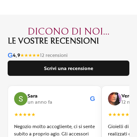
DICONO DI NOI...
LE VOSTRE RECENSIONI
G
4,9
★
★
★
★
★
12 recensioni
Scrivi una recensione
Sara
Veroni
G
G
un anno fa
12 mesi
★
★
★
★
★
★
★
★
★
★
Negozio molto accogliente, ci si sente
Gioielli di m
subito a proprio agio. Gli accessori
realizzati con