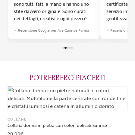
sono tutti fatti a mano e hanno uno
certificate, 
stile davvero originale. Sono curati
servizio impe
nei dettagli, creativi e ogni pezzo è
gentilezza inf
diverso dall’altro. Mi ha colpita la
Signora Ave 
✓ Recensione Google per Ave Caprice Parma
✓ Recensione Go
qualità e si vede che c’è tanta
i clienti, gui
passione dietro ogni creazione. È
gioielli a se
possibile anche farsi realizzare un
laboratorio d
bijoux su misura, cosa che ho
visitare asso
apprezzato tantissimo. Ormai è
diventato il mio posto del cuore a
Parma.
POTREBBERO PIACERTI
COLLANE
Collana donna in pietra con colori delicati Sunrise
90,00
€