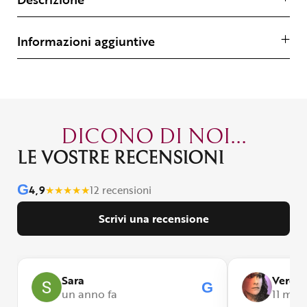
Informazioni aggiuntive
DICONO DI NOI...
LE VOSTRE RECENSIONI
G
4,9
★
★
★
★
★
12 recensioni
Scrivi una recensione
Sara
Veroni
G
G
un anno fa
11 mesi