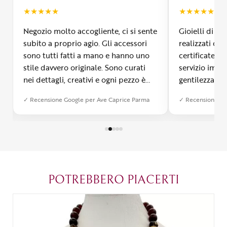
★
★
★
★
★
★
★
★
★
★
Negozio molto accogliente, ci si sente
Gioielli di m
subito a proprio agio. Gli accessori
realizzati con
sono tutti fatti a mano e hanno uno
certificate, 
stile davvero originale. Sono curati
servizio impe
nei dettagli, creativi e ogni pezzo è
gentilezza inf
diverso dall’altro. Mi ha colpita la
Signora Ave 
✓ Recensione Google per Ave Caprice Parma
✓ Recensione Go
qualità e si vede che c’è tanta
i clienti, gui
passione dietro ogni creazione. È
gioielli a se
possibile anche farsi realizzare un
laboratorio d
bijoux su misura, cosa che ho
visitare asso
apprezzato tantissimo. Ormai è
diventato il mio posto del cuore a
Parma.
POTREBBERO PIACERTI