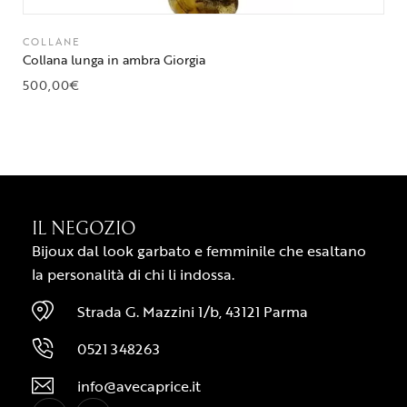
COLLANE
Collana lunga in ambra Giorgia
500,00
€
IL NEGOZIO
Bijoux dal look garbato e femminile che esaltano
la personalità di chi li indossa.
Strada G. Mazzini 1/b, 43121 Parma
0521 348263
info@avecaprice.it