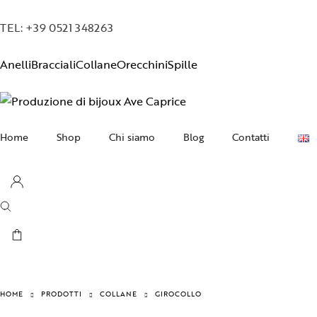
TEL: +39 0521 348263
Anelli
Bracciali
Collane
Orecchini
Spille
Home
Shop
Chi siamo
Blog
Contatti
Collane
Orecchini
Bracciali
Anelli
Spille
HOME
PRODOTTI
COLLANE
GIROCOLLO