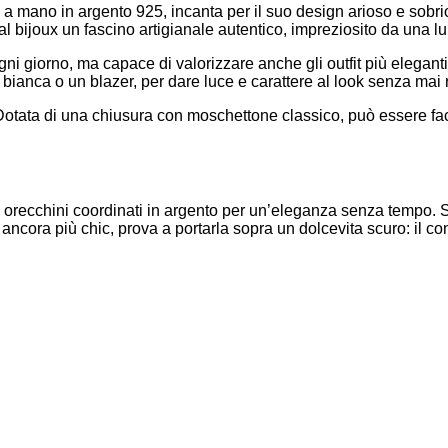
a mano in argento 925, incanta per il suo design arioso e sobrio.
 bijoux un fascino artigianale autentico, impreziosito da una lu
ni giorno, ma capace di valorizzare anche gli outfit più eleganti
ianca o un blazer, per dare luce e carattere al look senza mai r
Dotata di una chiusura con moschettone classico, può essere fac
orecchini coordinati in argento per un’eleganza senza tempo. Sta
ancora più chic, prova a portarla sopra un dolcevita scuro: il co