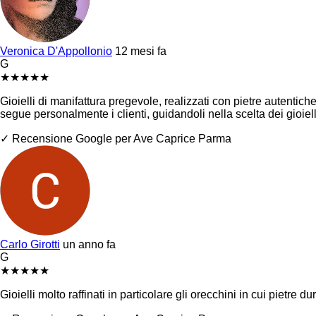
Veronica D'Appollonio
12 mesi fa
G
★
★
★
★
★
Gioielli di manifattura pregevole, realizzati con pietre autentich
segue personalmente i clienti, guidandoli nella scelta dei gioie
✓ Recensione Google per Ave Caprice Parma
Carlo Girotti
un anno fa
G
★
★
★
★
★
Gioielli molto raffinati in particolare gli orecchini in cui pietr