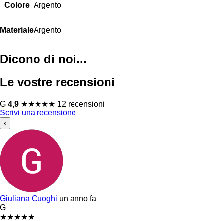
Colore
Argento
Materiale
Argento
Dicono di noi...
Le vostre recensioni
G
4,9
★
★
★
★
★
12 recensioni
Scrivi una recensione
‹
Giuliana Cuoghi
un anno fa
G
★
★
★
★
★