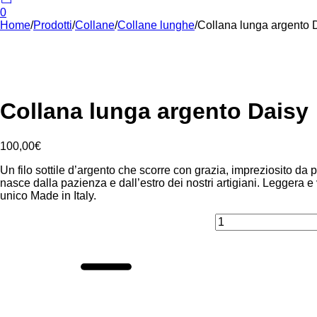
0
Home
/
Prodotti
/
Collane
/
Collane lunghe
/
Collana lunga argento 
Collana lunga argento Daisy
100,00
€
Un filo sottile d’argento che scorre con grazia, impreziosito da 
nasce dalla pazienza e dall’estro dei nostri artigiani. Leggera e 
unico Made in Italy.
Collana
lunga
argento
Daisy
quantità