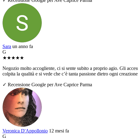
✓ Recensione Google per Ave Caprice Parma
Sara
un anno fa
G
★
★
★
★
★
Negozio molto accogliente, ci si sente subito a proprio agio. Gli access
colpita la qualità e si vede che c’è tanta passione dietro ogni creazio
✓ Recensione Google per Ave Caprice Parma
Veronica D'Appollonio
12 mesi fa
G