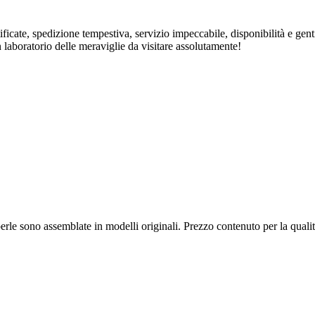
rtificate, spedizione tempestiva, servizio impeccabile, disponibilità e ge
n laboratorio delle meraviglie da visitare assolutamente!
 e perle sono assemblate in modelli originali. Prezzo contenuto per la qua