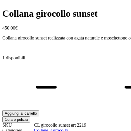
Collana girocollo sunset
450,00
€
Collana girocollo sunset realizzata con agata naturale e moschettone 
1 disponibili
Collana
girocollo
sunset
quantità
Aggiungi al carrello
Cura e pulizia
SKU
CL girocollo sunset art 2219
Categories
Collane
,
Girocollo