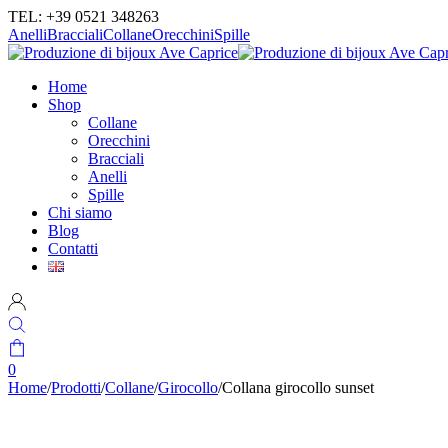
TEL: +39 0521 348263
Anelli
Bracciali
Collane
Orecchini
Spille
Home
Shop
Collane
Orecchini
Bracciali
Anelli
Spille
Chi siamo
Blog
Contatti
0
Home
/
Prodotti
/
Collane
/
Girocollo
/
Collana girocollo sunset