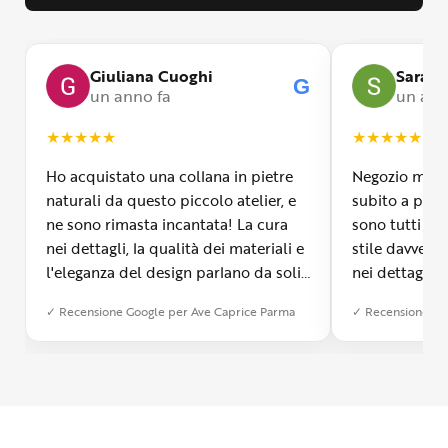
Giuliana Cuoghi
Sara
G
un anno fa
un ann
★
★
★
★
★
★
★
★
★
★
Ho acquistato una collana in pietre
Negozio molto
naturali da questo piccolo atelier, e
subito a propr
ne sono rimasta incantata! La cura
sono tutti fa
nei dettagli, la qualità dei materiali e
stile davvero 
l'eleganza del design parlano da soli.
nei dettagli, 
Inoltre, il servizio di spedizione è
diverso dall’a
✓ Recensione Google per Ave Caprice Parma
✓ Recensione Go
stato impeccabile: veloce, preciso e
qualità e si v
con un packaging davvero curato. Si
passione diet
percepisce tutta la passione di chi
possibile anch
crea con amore. Complimenti e
bijoux su mis
grazie di cuore!
apprezzato ta
diventato il 