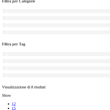
Filtra per Categorie
Filtra per Tag
Ordina
Visualizzazione di 8 risultati
in
Show
base
al
12
più
15
recente