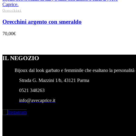
Orecchini
Orecchini argento con smeraldo
70,00
€
IL NEGOZIO
Bijoux dal look garbato e femminile che esaltano la personalità d
Strada G. Mazzini 1/b, 43121 Parma
0521 348263
info@avecaprice.it
Instagram