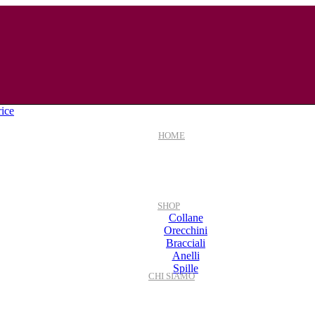
HOME
SHOP
Collane
Orecchini
Bracciali
Anelli
Spille
CHI SIAMO