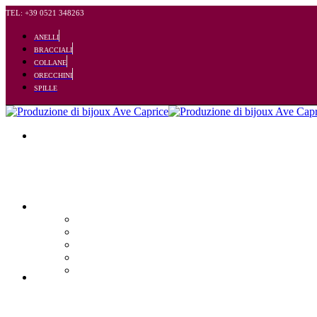
TEL: +39 0521 348263
ANELLI
BRACCIALI
COLLANE
ORECCHINI
SPILLE