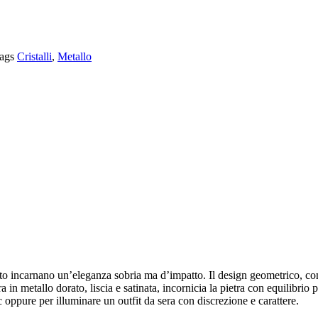
ags
Cristalli
,
Metallo
dorato incarnano un’eleganza sobria ma d’impatto. Il design geometrico, com
in metallo dorato, liscia e satinata, incornicia la pietra con equilibrio 
oppure per illuminare un outfit da sera con discrezione e carattere.