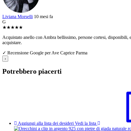
Liviana Morselli
10 mesi fa
G
★
★
★
★
★
Acquistato anello con Ambra bellissimo, persone cortesi, disponibili, e 
acquistare.
✓ Recensione Google per Ave Caprice Parma
›
Potrebbero piacerti
Aggiungi alla lista dei desideri
Vedi la lista