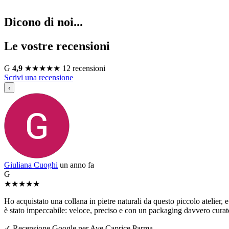
Dicono di noi...
Le vostre recensioni
G
4,9
★
★
★
★
★
12 recensioni
Scrivi una recensione
‹
Giuliana Cuoghi
un anno fa
G
★
★
★
★
★
Ho acquistato una collana in pietre naturali da questo piccolo atelier, e 
è stato impeccabile: veloce, preciso e con un packaging davvero curato
✓ Recensione Google per Ave Caprice Parma