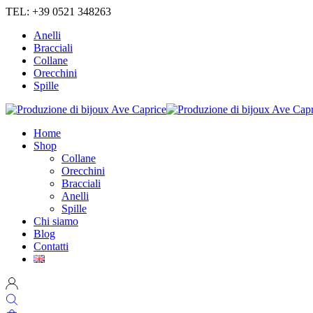
TEL: +39 0521 348263
Anelli
Bracciali
Collane
Orecchini
Spille
Home
Shop
Collane
Orecchini
Bracciali
Anelli
Spille
Chi siamo
Blog
Contatti