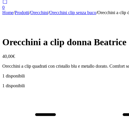
0
Home
/
Prodotti
/
Orecchini
/
Orecchini clip senza buco
/
Orecchini a clip 
Orecchini a clip donna Beatrice
40,00
€
Orecchini a clip quadrati con cristallo blu e metallo dorato. Comfort se
1 disponibili
1 disponibili
Orecchini
a
clip
donna
Beatrice
quantità