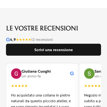
LE VOSTRE RECENSIONI
G
4,9
★
★
★
★
★
12 recensioni
Scrivi una recensione
Giuliana Cuoghi
Sara
G
un anno fa
un ann
★
★
★
★
★
★
★
★
★
★
Ho acquistato una collana in pietre
Negozio molto
naturali da questo piccolo atelier, e
subito a propr
ne sono rimasta incantata! La cura
sono tutti fa