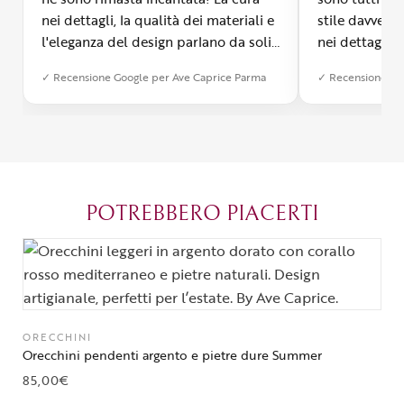
nei dettagli, la qualità dei materiali e
stile davvero 
l'eleganza del design parlano da soli.
nei dettagli, 
Inoltre, il servizio di spedizione è
diverso dall’a
✓ Recensione Google per Ave Caprice Parma
✓ Recensione Go
stato impeccabile: veloce, preciso e
qualità e si v
con un packaging davvero curato. Si
passione diet
percepisce tutta la passione di chi
possibile anch
crea con amore. Complimenti e
bijoux su mis
grazie di cuore!
apprezzato ta
diventato il 
POTREBBERO PIACERTI
Parma.
ORECCHINI
Orecchini pendenti argento e pietre dure Summer
85,00
€